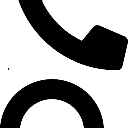
HEALTHCARE
Hospitals
Medical Office Buildings
Long & Short-Term Care Facilities
Senior Living
FIND A JOB
RESOURCES
Insights
Case Studies
CONTACT
Contact Us
Work With Us