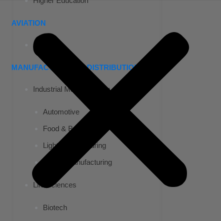
Higher Education
AVIATION
Airports
MANUFACTURING & DISTRIBUTION
Industrial Manufacturing
Automotive
Food & Beverage
Light Manufacturing
Heavy Manufacturing
Life Sciences
Biotech