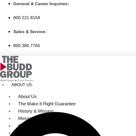
Skip
General & Career Inquiries:
to
800.221.8158
content
Sales & Service:
800.380.7765
ABOUT US
About Us
The Make It Right Guarantee
History & Mission
Message from Our Leaders
Our Leadership
Service Area