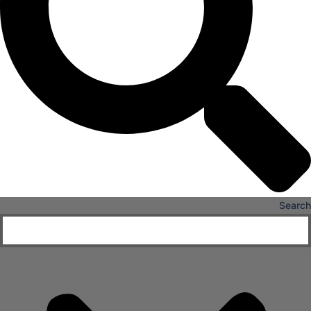
X
Search