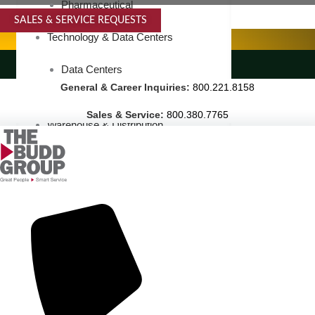
Pharmaceutical
SALES & SERVICE REQUESTS
SPECIALTY SERVICES
Technology & Data Centers
LANDSCAPING SERVICES
Data Centers
General & Career Inquiries:
800.221.8158
Cleanrooms
Sales & Service:
800.380.7765
Warehouse & Distribution
BUSINESS & COMMERCIAL PROPERTY
Banking & Financial
Commercial Properties
Government
Hospitality
Retail
Sports & Entertainment